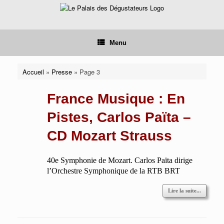
Skip
to
content
Menu
Accueil
»
Presse
»
Page 3
France Musique : En
Pistes, Carlos Païta –
CD Mozart Strauss
40e Symphonie de Mozart. Carlos Païta dirige
l’Orchestre Symphonique de la RTB BRT
Lire la suite...