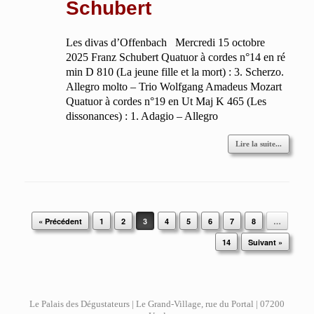
Schubert
Les divas d’Offenbach Mercredi 15 octobre
2025 Franz Schubert Quatuor à cordes n°14 en ré
min D 810 (La jeune fille et la mort) : 3. Scherzo.
Allegro molto – Trio Wolfgang Amadeus Mozart
Quatuor à cordes n°19 en Ut Maj K 465 (Les
dissonances) : 1. Adagio – Allegro
Lire la suite...
Post navigation
« Précédent
1
2
3
4
5
6
7
8
…
14
Suivant »
Le Palais des Dégustateurs | Le Grand-Village, rue du Portal | 07200