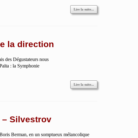
Lire la suite...
 la direction
ais des Dégustateurs nous
 Païta : la Symphonie
Lire la suite...
– Silvestrov
 de Boris Berman, en un somptueux mélancolique