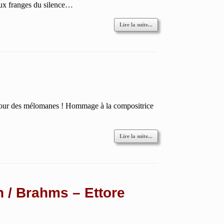
aux franges du silence…
Lire la suite...
pour des mélomanes ! Hommage à la compositrice
Lire la suite...
 / Brahms – Ettore