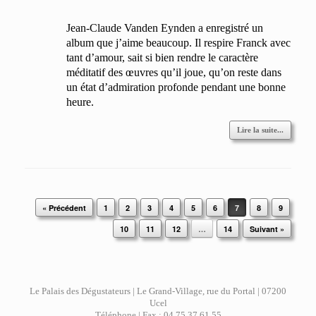
Jean-Claude Vanden Eynden a enregistré un
album que j’aime beaucoup. Il respire Franck avec
tant d’amour, sait si bien rendre le caractère
méditatif des œuvres qu’il joue, qu’on reste dans
un état d’admiration profonde pendant une bonne
heure.
Lire la suite...
Post navigation
« Précédent
1
2
3
4
5
6
7
8
9
10
11
12
…
14
Suivant »
Le Palais des Dégustateurs | Le Grand-Village, rue du Portal | 07200
Ucel
Téléphone | Fax : 04 75 37 61 55