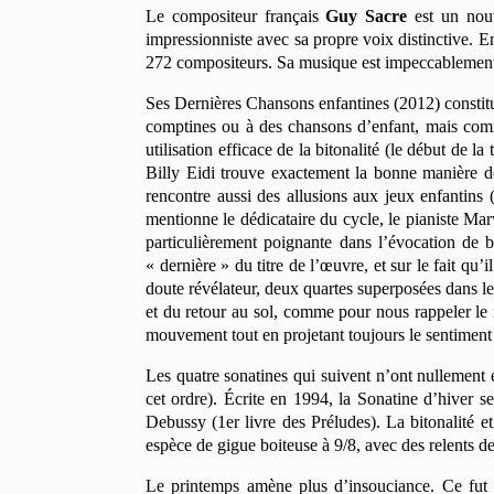
Le compositeur français
Guy Sacre
est un nouv
impressionniste avec sa propre voix distinctive. 
272 compositeurs. Sa musique est impeccablement o
Ses Dernières Chansons enfantines (2012) constitue
comptines ou à des chansons d’enfant, mais comm
utilisation efficace de la bitonalité (le début de 
Billy Eidi trouve exactement la bonne manière de
rencontre aussi des allusions aux jeux enfantins 
mentionne le dédicataire du cycle, le pianiste Mar
particulièrement poignante dans l’évocation de b
« dernière » du titre de l’œuvre, et sur le fait q
doute révélateur, deux quartes superposées dans le
et du retour au sol, comme pour nous rappeler le 
mouvement tout en projetant toujours le sentiment 
Les quatre sonatines qui suivent n’ont nullement é
cet ordre). Écrite en 1994, la Sonatine d’hiver se
Debussy (1er livre des Préludes). La bitonalité e
espèce de gigue boiteuse à 9/8, avec des relents de
Le printemps amène plus d’insouciance. Ce fut l