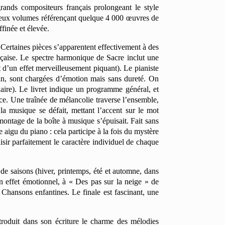
rands compositeurs français prolongeant le style
n deux volumes référençant quelque 4 000 œuvres de
finée et élevée.
 Certaines pièces s’apparentent effectivement à des
çaise. Le spectre harmonique de Sacre inclut une
st d’un effet merveilleusement piquant). Le pianiste
oin, sont chargées d’émotion mais sans dureté. On
naire). Le livret indique un programme général, et
èce. Une traînée de mélancolie traverse l’ensemble,
la musique se défait, mettant l’accent sur le mot
montage de la boîte à musique s’épuisait. Fait sans
aigu du piano : cela participe à la fois du mystère
sir parfaitement le caractère individuel de chaque
 de saisons (hiver, printemps, été et automne, dans
son effet émotionnel, à « Des pas sur la neige » de
 Chansons enfantines. Le finale est fascinant, une
troduit dans son écriture le charme des mélodies