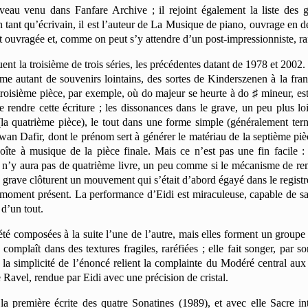
eau venu dans Fanfare Archive ; il rejoint également la liste des g
En tant qu’écrivain, il est l’auteur de La Musique de piano, ouvrage e
uvragée et, comme on peut s’y attendre d’un post-impressionniste, raf
nt la troisième de trois séries, les précédentes datant de 1978 et 2002.
e autant de souvenirs lointains, des sortes de Kinderszenen à la fran
la troisième pièce, par exemple, où do majeur se heurte à do ♯ mineur, e
 rendre cette écriture ; les dissonances dans le grave, un peu plus l
(la quatrième pièce), le tout dans une forme simple (généralement ter
wan Dafir, dont le prénom sert à générer le matériau de la septième pi
oîte à musique de la pièce finale. Mais ce n’est pas une fin facile : 
u’il n’y aura pas de quatrième livre, un peu comme si le mécanisme de re
 grave clôturent un mouvement qui s’était d’abord égayé dans le registre 
moment présent. La performance d’Eidi est miraculeuse, capable de sai
d’un tout.
té composées à la suite l’une de l’autre, mais elles forment un groupe
 complaît dans des textures fragiles, raréfiées ; elle fait songer, par 
t la simplicité de l’énoncé relient la complainte du Modéré central aux
 Ravel, rendue par Eidi avec une précision de cristal.
a première écrite des quatre Sonatines (1989), et avec elle Sacre in