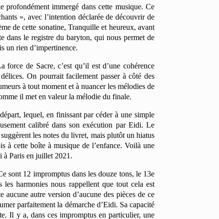
mble profondément immergé dans cette musique. Ce
hants », avec l’intention déclarée de découvrir de
e de cette sonatine, Tranquille et heureux, avant
te dans le registre du baryton, qui nous permet de
is un rien d’impertinence.
a force de Sacre, c’est qu’il est d’une cohérence
délices. On pourrait facilement passer à côté des
s humeurs à tout moment et à nuancer les mélodies de
comme il met en valeur la mélodie du finale.
épart, lequel, en finissant par céder à une simple
eusement calibré dans son exécution par Eidi. Le
uggèrent les notes du livret, mais plutôt un hiatus
is à cette boîte à musique de l’enfance. Voilà une
 Paris en juillet 2021.
Ce sont 12 impromptus dans les douze tons, le 13e
s les harmonies nous rappellent que tout cela est
iste aucune autre version d’aucune des pièces de ce
ésumer parfaitement la démarche d’Eidi. Sa capacité
te. Il y a, dans ces impromptus en particulier, une