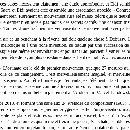
ces pages nécessitent clairement une étude approfondie, et Eidi se
Sacre et Eidi avaient créé ensemble une association appelée « Contrec
ement bien. Rarement un mouvement aura été mieux décrit que le deuxièm
. Ce dernier n’en recèle pas moins des secrets cachés, une chanson tris
u d’Eidi est d’une fraîcheur merveilleuse dans ce mouvement, avec parfo
n air et un penchant à la rêverie qui doit quelque chose à Debussy. L
 mélodique et à une riche invention, se traduit par une succession de 
musique elle-même est envoûtante ; et pourtant Eidi parvient à varier le
, peut-être de façon plus obsédante dans le Lent central ; écoutez aussi 
. L’ostinato est la clé du premier mouvement, quelque 27 mesures au d
colie de ce changement. C’est merveilleusement imaginé, et merveill
suspendu. Pour être honnête, je n’entends pas l’élément « fatal » que s
inale ne nous parvienne comme à travers un voile, nous ramenant parfo
out bercé dans un bel enregistrement à l’Auditorium Marcel-Landowski à
de 2013, et formant une suite aux 24 Préludes du compositeur (1983). 
ments de tempo dans le premier suggère en effet l’improvisation, mai
voile les plans et textures sonores est miraculeuse et, bien qu’il n’ex
x. L’indication des quatrième et treizième pièces, Sans hâte, semble r
os, tout en en projetant le son, est un autre élément notable de sa palet