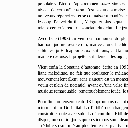
populaires. Bien qu’apparemment assez simples, 
niveau de compréhension n’est pas une surprise : 
nouveaux répertoires, et se connaissent manifest
le coup d’envoi du final, Allègre et plus piquant
mieux cerner le retour insouciant du début. Le je
Avec l’été (1998) arrivent des harmonies de plei
harmonique incroyable qui, mariée à une facilité
subtilités qu’Eidi apporte aux partitions, tant la 
manière exquise. Il projette parfaitement les aigus
Vient enfin la Sonatine d’automne, écrite en 1995
ligne mélodique, ne fait que souligner la mélan
mouvement lent (Lent, sans rigueur) est un moment 
voulu et plein de potentiel, avant qu’une valse f
musique remarquable, remarquablement jouée, le t
Pour finir, un ensemble de 13 Impromptus datant 
retournant au Do initial. La fluidité des change
construit et noté avec soin. La façon dont Eidi dé
disque, on sent toujours que ses tempos sont idéau
à réduire sa sonorité au plus feutré des pianissim