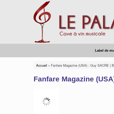
Skip
to
content
Label de m
Accueil
»
Fanfare Magazine (USA) : Guy SACRE | Bi
Fanfare Magazine (USA)