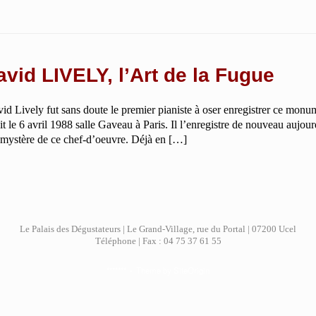
avid LIVELY, l’Art de la Fugue
 Lively fut sans doute le premier pianiste à oser enregistrer ce monum
t le 6 avril 1988 salle Gaveau à Paris. Il l’enregistre de nouveau aujour
 mystère de ce chef-d’oeuvre. Déjà en […]
Le Palais des Dégustateurs | Le Grand-Village, rue du Portal | 07200 Ucel
Téléphone | Fax : 04 75 37 61 55
*******
Theme by
SiteOrigin