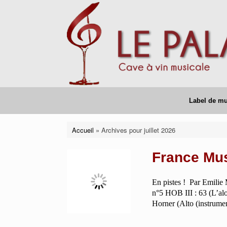
Skip
to
content
Label de m
Accueil
»
Archives pour juillet 2026
France Mus
En pistes ! Par Emilie
n°5 HOB III : 63 (L’alo
Horner (Alto (instrume