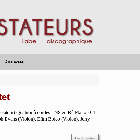
Analectes
tet
ositeur) Quatuor à cordes n°48 en Ré Maj op 64
lph Evans (Violon), Efim Boico (Violon), Jerry
Lire la suite...