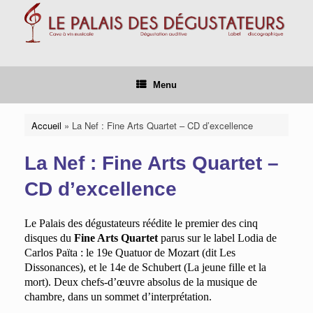
Skip
to
content
Menu
Accueil
»
La Nef : Fine Arts Quartet – CD d’excellence
La Nef : Fine Arts Quartet –
CD d’excellence
Le Palais des dégustateurs réédite le premier des cinq
disques du
Fine Arts Quartet
parus sur le label Lodia de
Carlos
Païta
: le 19
e
Quatuor de Mozart (dit
Les
Dissonances
), et le 14
e
de Schubert (
La jeune fille et la
mort
). Deux chefs-d’œuvre absolus
de la musique de
chambre, dans un
sommet d’interprétation.