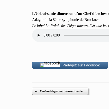
L’éblouissante dimension d’un Chef d’orchest
Adagio de la 8ème symphonie de Bruckner
Le label Le Palais des Dégustateurs distribue les
Partagez sur Facebook
Post navigation
←
Fanfare Magazine : couverture de…