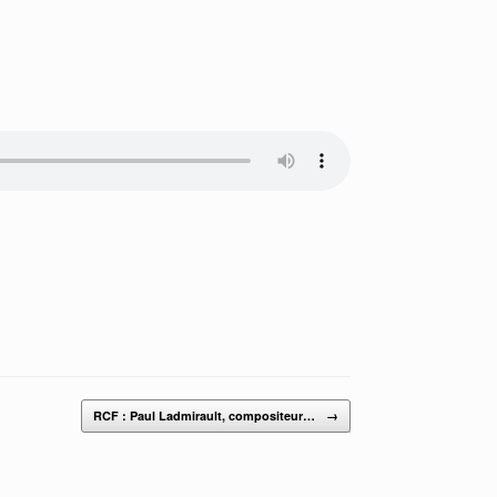
RCF : Paul Ladmirault, compositeur…
→