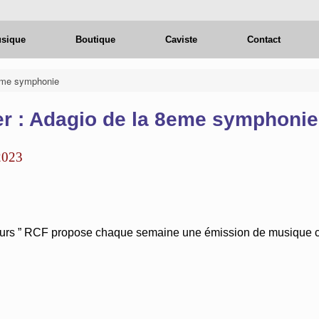
usique
Boutique
Caviste
Contact
8eme symphonie
er : Adagio de la 8eme symphonie
2023
teurs ” RCF propose chaque semaine une émission de musique cl