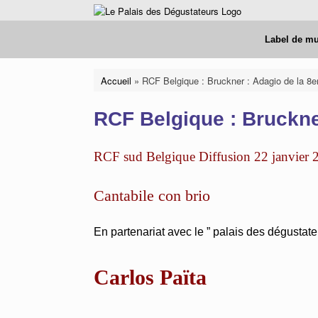
Skip
to
content
Label de m
Accueil
»
RCF Belgique : Bruckner : Adagio de la 
RCF Belgique : Bruckn
RCF sud Belgique Diffusion 22 janvier 
Cantabile con brio
En partenariat avec le ” palais des dégusta
Carlos Païta