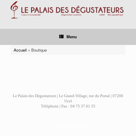
Skip
to
content
Menu
Accueil
»
Boutique
Le Palais des Dégustateurs | Le Grand-Village, rue du Portal | 07200
Ucel
Téléphone | Fax : 04 75 37 61 55
*******
Theme by
SiteOrigin