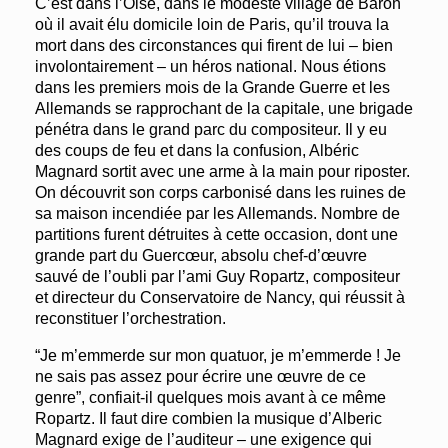
C’est dans l’Oise, dans le modeste village de Baron
où il avait élu domicile loin de Paris, qu’il trouva la
mort dans des circonstances qui firent de lui – bien
involontairement – un héros national. Nous étions
dans les premiers mois de la Grande Guerre et les
Allemands se rapprochant de la capitale, une brigade
pénétra dans le grand parc du compositeur. Il y eu
des coups de feu et dans la confusion, Albéric
Magnard sortit avec une arme à la main pour riposter.
On découvrit son corps carbonisé dans les ruines de
sa maison incendiée par les Allemands. Nombre de
partitions furent détruites à cette occasion, dont une
grande part du Guercœur, absolu chef‑d’œuvre
sauvé de l’oubli par l’ami
Guy Ropartz
, compositeur
et directeur du Conservatoire de Nancy, qui réussit à
reconstituer l’orchestration.
“Je m’emmerde sur mon quatuor, je m’emmerde ! Je
ne sais pas assez pour écrire une œuvre de ce
genre”, confiait-il quelques mois avant à ce même
Ropartz. Il faut dire combien la musique d’Alberic
Magnard exige de l’auditeur – une exigence qui