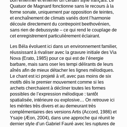
bon enfermer et enferrer un certain style français. Le
Quatuor de Magnard fonctionne sans le recours à la
forme sonate, uniquement par opposition de teintes,
et enchaînement de climats variés dont l’harmonie
découle directement du contrepoint beethovénien,
sans rien de debussyste – ce qui rend le couplage de
cet enregistrement particulièrement éclairant.
Les Béla évoluent ici dans un environnement familier,
réussissant à rivaliser avec la gravure initiale des Via
Nova (Erato, 1985) pour ce qui est de l’énergie
barbare, mais sans oser les tempi délirants de leurs
aînés afin de mieux détacher les lignes mélodiques.
Le chant est ici projeté à vif, avec pas moins de six
motifs dès le premier mouvement comme si les
archets cherchaient à décliner toutes les formes
possibles de l’expression mélodique : tantôt
spatialisée, intérieure ou explosive… On retrouve ici
les mérites très divers et au demeurant très
complémentaires des versions Artis (Accord, 1986) et
Ysaÿe (Æon, 2004), dans une approche qui réunit le
dernier style d’un Gabriel Fauré avec les ruptures de