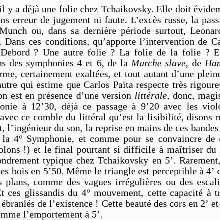
 a déjà une folie chez Tchaikovsky. Elle doit évidem
ns erreur de jugement ni faute. L’excès russe, la pas
nch ou, dans sa dernière période surtout, Leonard
Dans ces conditions, qu’apporte l’intervention de Car
ebord ? Une autre folie ? La folie de la folie ? En
ons des symphonies 4 et 6, de la
Marche slave
, de
Ham
rme, certainement exaltées, et tout autant d’une plein
autre qui estime que Carlos Païta respecte très rigoure
’on est en présence d’une version
littérale
, donc, magi
nie à 12’30, déjà ce passage à 9’20 avec les violo
e avec ce comble du littéral qu’est la lisibilité, diso
t, l’ingénieur du son, la reprise en mains de ces bande
e la 4° Symphonie, et comme pour se convaincre de ce
lons !) et le final pourtant si difficile à maîtriser
ndrement typique chez Tchaikovsky en 5’. Rarement, 
es bois en 5’50. Même le triangle est perceptible à 4’
es plans, comme des vagues irrégulières ou des escal
Et ces glissandis du 4° mouvement, cette capacité à t
ranlés de l’existence ! Cette beauté des cors en 2’ et
 comme l’emportement à 5’.