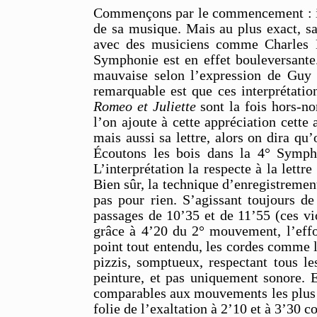
Commençons par le commencement : il y
de sa musique. Mais au plus exact, sa
avec des musiciens comme Charles Mu
Symphonie est en effet bouleversante. 
mauvaise selon l’expression de Guy D
remarquable est que ces interprétati
Romeo et Juliette
sont la fois hors-no
l’on ajoute à cette appréciation cette 
mais aussi sa lettre, alors on dira qu
Écoutons les bois dans la 4° Sympho
L’interprétation la respecte à la lettr
Bien sûr, la technique d’enregistremen
pas pour rien. S’agissant toujours d
passages de 10’35 et de 11’55 (ces vio
grâce à 4’20 du 2° mouvement, l’effo
point tout entendu, les cordes comme l
pizzis, somptueux, respectant tous l
peinture, et pas uniquement sonore. 
comparables aux mouvements les plus éb
folie de l’exaltation à 2’10 et à 3’30