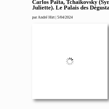
Carlos Païta, Tchaikovsky (Sy
Juliette). Le Palais des Dégust
par
André Hirt
|
5/04/2024