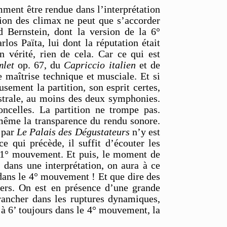
ment être rendue dans l’interprétation
sion des climax ne peut que s’accorder
 Bernstein, dont la version de la 6°
los Païta, lui dont la réputation était
 vérité, rien de cela. Car ce qui est
let
op. 67, du
Capriccio italien
et de
e maîtrise technique et musciale. Et si
usement la partition, son esprit certes,
strale, au moins des deux symphonies.
ncelles. La partition ne trompe pas.
ns même la transparence du rendu sonore.
s par
Le Palais des Dégustateurs
n’y est
 qui précède, il suffit d’écouter les
 du 1° mouvement. Et puis, le moment de
dans une interprétation, on aura à ce
 dans le 4° mouvement ! Et que dire des
iers. On est en présence d’une grande
rancher dans les ruptures dynamiques,
 à 6’ toujours dans le 4° mouvement, la