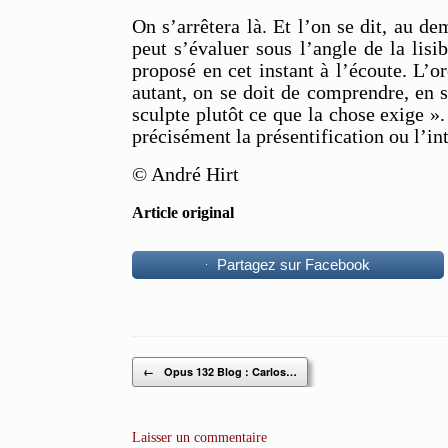
On s’arrêtera là. Et l’on se dit, au d
peut s’évaluer sous l’angle de la lisi
proposé en cet instant à l’écoute. L’o
autant, on se doit de comprendre, en s
sculpte plutôt ce que la chose exige ».
précisément la présentification ou l’in
© André Hirt
Article original
Partagez sur Facebook
Post navigation
←
Opus 132 Blog : Carlos…
Laisser un commentaire