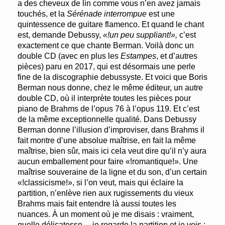
a des cheveux de lin comme vous n’en avez jamais
touchés, et la
Sérénade interrompue
est une
quintessence de guitare flamenco. Et quand le chant
est, demande Debussy,
«!un peu suppliant!»,
c’est
exactement ce que chante Berman. Voilà donc un
double CD (avec en plus les
Estampes
, et d’autres
pièces) paru en 2017, qui est désormais une perle
fine de la discographie debussyste. Et voici que Boris
Berman nous donne, chez le même éditeur, un autre
double CD, où il interprète toutes les pièces pour
piano de Brahms de l’opus 76 à l’opus 119. Et c’est
de la même exceptionnelle qualité. Dans Debussy
Berman donne l’illusion d’improviser, dans Brahms il
fait montre d’une absolue maîtrise, en fait la même
maîtrise, bien sûr, mais ici cela veut dire qu’il n’y aura
aucun emballement pour faire «!romantique!». Une
maîtrise souveraine de la ligne et du son, d’un certain
«!classicisme!», si l’on veut, mais qui éclaire la
partition, n’enlève rien aux rugissements du vieux
Brahms mais fait entendre là aussi toutes les
nuances. À un moment où je me disais : vraiment,
quelle délicatesse… je regarde la partition et je vois :