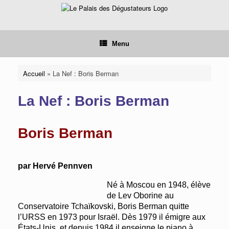
Skip
to
content
Menu
Accueil
»
La Nef : Boris Berman
La Nef : Boris Berman
Boris Berman
par Hervé Pennven
Né à Moscou en 1948, élève
de Lev Oborine au
Conservatoire Tchaïkovski,
Boris Berman
quitte
l’URSS en 1973 pour Israël. Dès 1979 il émigre aux
États-Unis, et depuis 1984 il enseigne le piano à