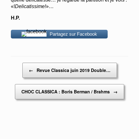
«!
Delicatissime!
»…
H.P.
Partagez sur Facebook
Post navigation
←
Revue Classica juin 2019 Double…
CHOC CLASSICA : Boris Berman / Brahms
→