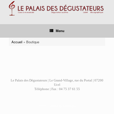
Skip
to
content
Menu
Accueil
»
Boutique
Le Palais des Dégustateurs | Le Grand-Village, rue du Portal | 07200
Ucel
Téléphone | Fax : 04 75 37 61 55
*******
Theme by
SiteOrigin