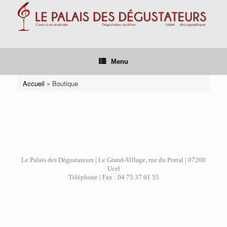
Skip
to
content
Menu
Accueil
»
Boutique
Le Palais des Dégustateurs | Le Grand-Village, rue du Portal | 07200
Ucel
Téléphone | Fax : 04 75 37 61 55
*******
Theme by
SiteOrigin