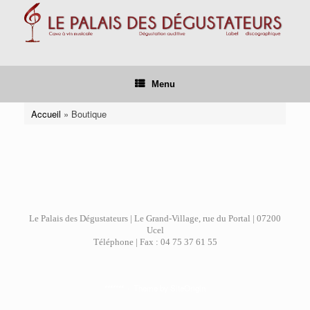
Skip
to
content
Menu
Accueil
»
Boutique
Le Palais des Dégustateurs | Le Grand-Village, rue du Portal | 07200
Ucel
Téléphone | Fax : 04 75 37 61 55
*******
Theme by
SiteOrigin