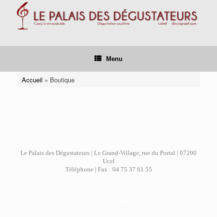
Skip
to
content
Menu
Accueil
»
Boutique
Le Palais des Dégustateurs | Le Grand-Village, rue du Portal | 07200
Ucel
Téléphone | Fax : 04 75 37 61 55
*******
Theme by
SiteOrigin