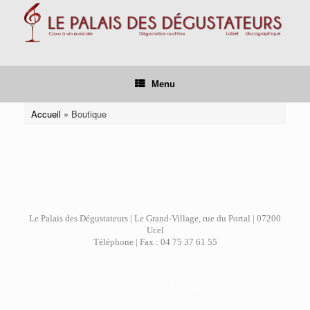
Skip
to
content
Menu
Accueil
»
Boutique
Le Palais des Dégustateurs | Le Grand-Village, rue du Portal | 07200
Ucel
Téléphone | Fax : 04 75 37 61 55
*******
Theme by
SiteOrigin