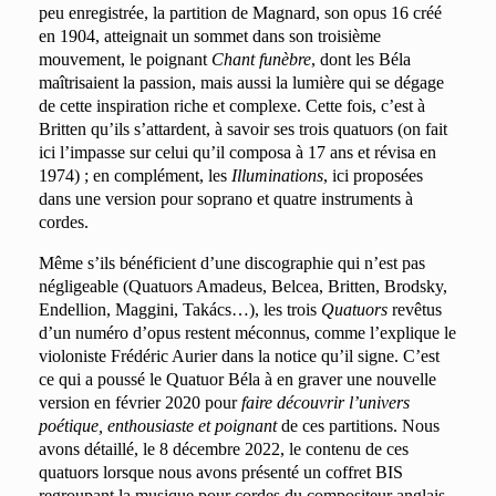
peu enregistrée, la partition de Magnard, son opus 16 créé
en 1904, atteignait un sommet dans son troisième
mouvement, le poignant
Chant funèbre
, dont les Béla
maîtrisaient la passion, mais aussi la lumière qui se dégage
de cette inspiration riche et complexe. Cette fois, c’est à
Britten qu’ils s’attardent, à savoir ses trois quatuors (on fait
ici l’impasse sur celui qu’il composa à 17 ans et révisa en
1974) ; en complément, les
Illuminations
, ici proposées
dans une version pour soprano et quatre instruments à
cordes.
Même s’ils bénéficient d’une discographie qui n’est pas
négligeable (Quatuors Amadeus, Belcea, Britten, Brodsky,
Endellion, Maggini, Takács…), les trois
Quatuors
revêtus
d’un numéro d’opus restent méconnus, comme l’explique le
violoniste Frédéric Aurier dans la notice qu’il signe. C’est
ce qui a poussé le Quatuor Béla à en graver une nouvelle
version en février 2020 pour
faire découvrir l’univers
poétique, enthousiaste et poignant
de ces partitions. Nous
avons détaillé, le 8 décembre 2022, le contenu de ces
quatuors lorsque nous avons présenté un coffret BIS
regroupant la musique pour cordes du compositeur anglais