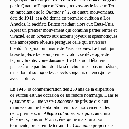
par le Quatuor Emperor. Nous y renvoyons le lecteur. Tout
en rappelant que le
Quatuor n° 1
, en quatre mouvements,
date de 1941, et a été donné en première audition à Los
Angeles, le pacifiste Britten résidant alors aux Etats-Unis.
Après un premier mouvement qui combine parties lentes et
vivacité, et un
Scherzo
aux accents joyeux et spasmodiques,
une atmosphère rêveuse préfigure celle qui traversera
bientôt l’inspiration lunaire de
Peter Grimes
. Le final, qui
laisse la place belle au premier violon, se développe de
façon vibrante, voire dansante. Le Quatuor Béla rend
justice à une partition dont la séduction n’est pas immédiate,
mais dont il souligne les aspects songeurs ou énergiques
avec subtilité.
En 1945, la commémoration des 250 ans de la disparition
de Purcell est une occasion de lui rendre hommage. Dans le
Quatuor n° 2
, une vaste
Chaconne
de près de dix-huit
minutes domine l’élaboration en trois mouvements ; les
deux premiers, un
Allegro calmo senza rigore
, au climat
ténébreux, puis un
Vivace
, énergique mais lui aussi
tourmenté, préparent le terrain. La
Chaconne
propose des