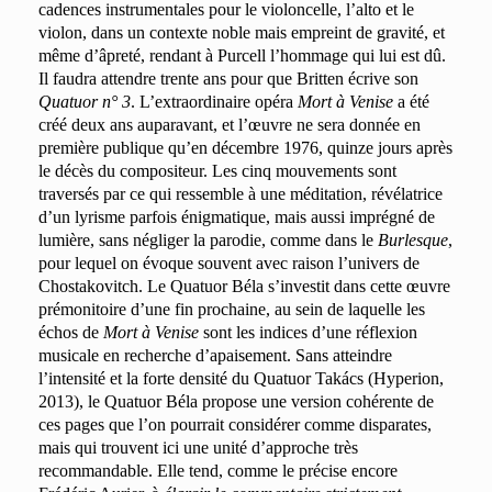
cadences instrumentales pour le violoncelle, l’alto et le
violon, dans un contexte noble mais empreint de gravité, et
même d’âpreté, rendant à Purcell l’hommage qui lui est dû.
Il faudra attendre trente ans pour que Britten écrive son
Quatuor n° 3
. L’extraordinaire opéra
Mort à Venise
a été
créé deux ans auparavant, et l’œuvre ne sera donnée en
première publique qu’en décembre 1976, quinze jours après
le décès du compositeur. Les cinq mouvements sont
traversés par ce qui ressemble à une méditation, révélatrice
d’un lyrisme parfois énigmatique, mais aussi imprégné de
lumière, sans négliger la parodie, comme dans le
Burlesque
,
pour lequel on évoque souvent avec raison l’univers de
Chostakovitch. Le Quatuor Béla s’investit dans cette œuvre
prémonitoire d’une fin prochaine, au sein de laquelle les
échos de
Mort à Venise
sont les indices d’une réflexion
musicale en recherche d’apaisement. Sans atteindre
l’intensité et la forte densité du Quatuor Takács (Hyperion,
2013), le Quatuor Béla propose une version cohérente de
ces pages que l’on pourrait considérer comme disparates,
mais qui trouvent ici une unité d’approche très
recommandable. Elle tend, comme le précise encore