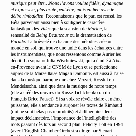
musique peut-être…Nous l’avons voulue fidèle, dynamique
et expressive, plus brute peut-être, mais en lien avec le
délire rimbaldien
. Reconnaissons que le pari est réussi, les
Béla parvenant aussi bien à souligner le caractère
fantastique des
Villes
que la scansion de
Marine
, la
sensualité de
Being Beauteous
ou la dramatisation de
Parade
. La brièveté de chacune des mélodies crée un
monde en soi, qui trouve une unité dans les échanges entre
les instrumentistes, que nous ressentons comme Aurier les
décrit. La soprano Julia Wischniewski, qui a étudié à Aix-
en-Provence avant le CNSM de Lyon et se perfectionne
auprès de la Marseillaise Magali Damonte, est aussi à l’aise
dans la musique baroque que chez Mozart, Rossini ou
Mendelssohn, ainsi que dans la musique de notre temps
(elle a créé des œuvres du Russe Tichtchenko ou du
Français Brice Pauset). Si sa voix se révèle claire et même
puissante, elle a tendance à surjouer les textes de Rimbaud
(qui ne sont hélas pas reproduits) et à diluer ainsi leur
impact déclamatoire, l’importance de l’intelligibilité des
mots passant dès lors au second plan. Felicity Lott en 1994
(avec l’English Chamber Orchestra dirigé par Steuart