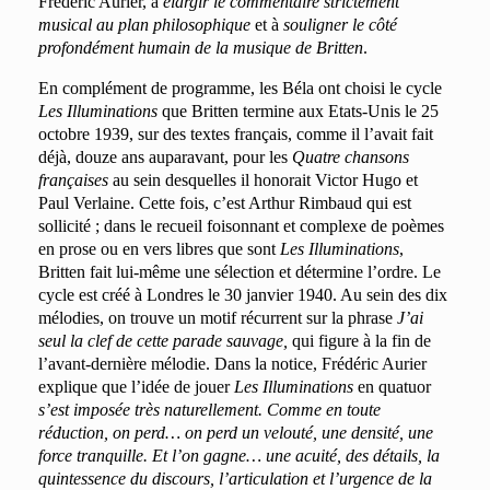
Frédéric Aurier, à
élargir le commentaire strictement
musical au plan philosophique
et à
souligner le côté
profondément humain de la musique de Britten
.
En complément de programme, les Béla ont choisi le cycle
Les
Illuminations
que Britten termine aux Etats-Unis le 25
octobre 1939, sur des textes français, comme il l’avait fait
déjà, douze ans auparavant, pour les
Quatre chansons
françaises
au sein desquelles il honorait Victor Hugo et
Paul Verlaine. Cette fois, c’est Arthur Rimbaud qui est
sollicité ; dans le recueil foisonnant et complexe de poèmes
en prose ou en vers libres que sont
Les Illuminations
,
Britten fait lui-même une sélection et détermine l’ordre. Le
cycle est créé à Londres le 30 janvier 1940. Au sein des dix
mélodies, on trouve un motif récurrent sur la phrase
J’ai
seul la clef de cette parade sauvage,
qui figure à la fin de
l’avant-dernière mélodie. Dans la notice, Frédéric Aurier
explique que l’idée de jouer
Les Illuminations
en quatuor
s’est imposée très naturellement. Comme en toute
réduction, on perd… on perd un velouté, une densité, une
force tranquille. Et l’on gagne… une acuité, des détails, la
quintessence du discours, l’articulation et l’urgence de la