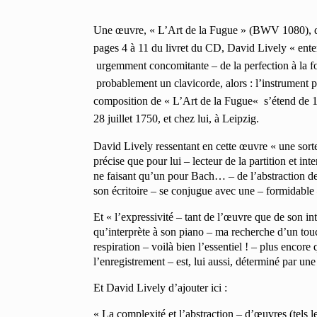
Une œuvre, «
L’Art de la Fugue
» (BWV 1080), dan
pages 4 à 11 du livret du CD, David Lively «
ent
urgemment concomitante –
de la perfection à la 
probablement un clavicorde, alors : l’instrument 
composition de «
L’Art de la Fugue
« s’étend de 1
28 juillet 1750, et chez lui, à Leipzig.
David Lively ressentant en cette œuvre « une sorte 
précise que pour lui – lecteur de la partition et int
ne faisant qu’un pour Bach… – de l’abstraction de l
son écritoire – se conjugue avec une – formidable 
Et « l’expressivité – tant de l’œuvre que de son in
qu’interprète à son piano – ma recherche d’un touc
respiration – voilà bien l’essentiel ! – plus encor
l’enregistrement – est, lui aussi, déterminé par une
Et David Lively d’ajouter ici :
« La complexité et l’abstraction – d’œuvres (tels 