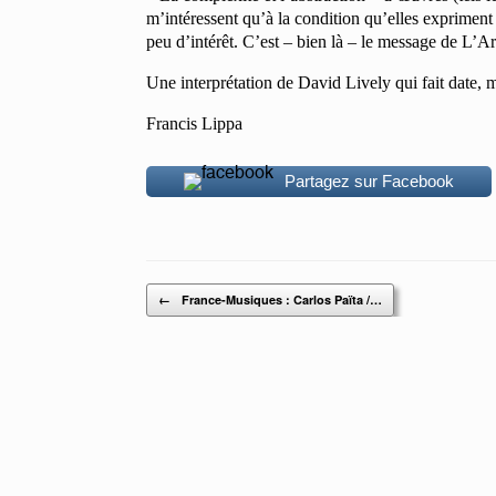
m’intéressent qu’à la condition qu’elles expriment u
peu d’intérêt. C’est – bien là – le message de L’A
Une interprétation de David Lively qui fait date,
Francis Lippa
Partagez sur Facebook
Post navigation
←
France-Musiques : Carlos Païta /…