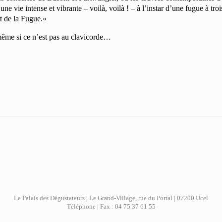
ne vie intense et vibrante – voilà, voilà ! – à l’instar d’une fugue à troi
rt de la Fugue.«
 même si ce n’est pas au clavicorde…
Le Palais des Dégustateurs | Le Grand-Village, rue du Portal | 07200 Ucel
Téléphone | Fax : 04 75 37 61 55