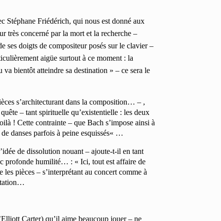
ec Stéphane Friédérich, qui nous est donné aux
r très concerné par la mort et la recherche
–
e ses doigts de compositeur posés sur le clavier –
ticulièrement aigüe surtout à ce moment : la
va bientôt atteindre sa destination » –
ce sera le
pièces s’architecturant dans la composition… – ,
quête – tant spirituelle qu’existentielle : les deux
oilà ! Cette contrainte – que Bach s’impose ainsi à
s de danses parfois à peine esquissés« …
idée de dissolution nouant – ajoute-t-il en tant
 profonde humilité… : « Ici, tout est affaire de
re les pièces – s’interprétant au concert comme à
rétation…
Elliott Carter) qu’il aime beaucoup jouer – ne