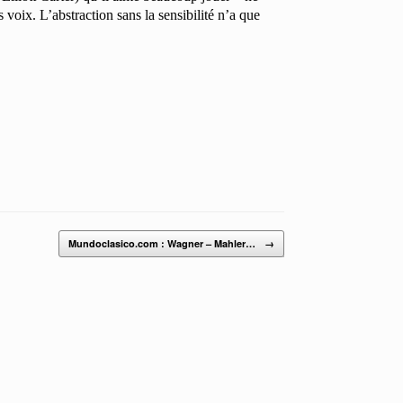
s voix. L’abstraction sans la sensibilité n’a que
Mundoclasico.com : Wagner – Mahler…
→