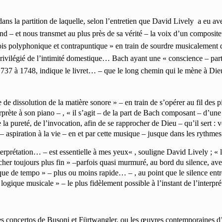
s la partition de laquelle, selon l’entretien que David Lively a eu av
end
– et nous transmet au plus près de sa vérité –
la voix d’un compositeu
fois polyphonique et contrapuntique
» en train de sourdre musicalement d
privilégié de l’intimité domestique… Bach ayant une
« conscience
– par
737 à 1748, indique le livret… –
que le long chemin qui le mène à Dieu 
de dissolution de la matière sonore » – en train de s’opérer au fil des 
erprète à son piano – , « il s’agit – de la part de Bach composant – d’une 
a pureté, de l’invocation, afin de se rapprocher de Dieu – qu’il sert : v
– aspiration à la vie – en et par cette musique – jusque dans les rythme
terprétation… – est essentielle à mes yeux« , souligne David Lively ; « l’
her toujours plus fin » –parfois quasi murmuré, au bord du silence, avec
e que de tempo » – plus ou moins rapide… – , au point que le silence ent
 logique musicale » – le plus fidèlement possible à l’instant de l’interp
les concertos de Busoni et Fürtwangler, ou les œuvres contemporaines d’