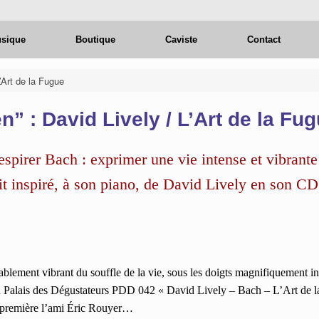
usique
Boutique
Caviste
Contact
’Art de la Fugue
” : David Lively / L’Art de la Fu
respirer Bach : exprimer une vie intense et vibrant
t inspiré, à son piano, de David Lively en son CD
dablement vibrant du souffle de la vie, sous les doigts magnifiquement i
u Palais des Dégustateurs PDD 042 « David Lively – Bach – L’Art de l
t-première l’ami Éric Rouyer…